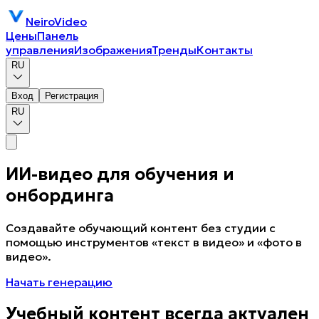
NeiroVideo
Цены
Панель
управления
Изображения
Тренды
Контакты
RU
Вход
Регистрация
RU
ИИ-видео для обучения и
онбординга
Создавайте обучающий контент без студии с
помощью инструментов «текст в видео» и «фото в
видео».
Начать генерацию
Учебный контент всегда актуален