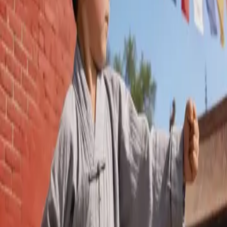
Оқу видеолары
Құқықтық ақпарат
Пайдалану шарттары
Құпиялық саясаты
Байланыс
Қолдау
contact@neirovideo.com
Жауап уақыты: 24 сағат