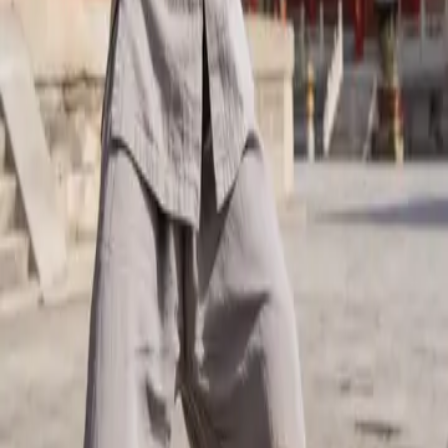
© 2025 NeiroVideo. Барлық құқықтар қорғалған.
Бізді әлеуметтік желілерден бақылаңыз